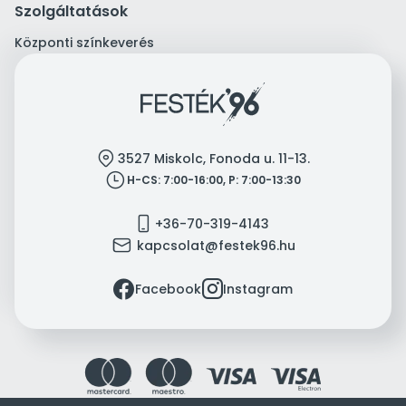
Szolgáltatások
Központi színkeverés
location
3527 Miskolc, Fonoda u. 11-13.
clock
H-CS: 7:00-16:00, P: 7:00-13:30
mobile
+36-70-319-4143
mail
kapcsolat@festek96.hu
facebook
instagram
Facebook
Instagram