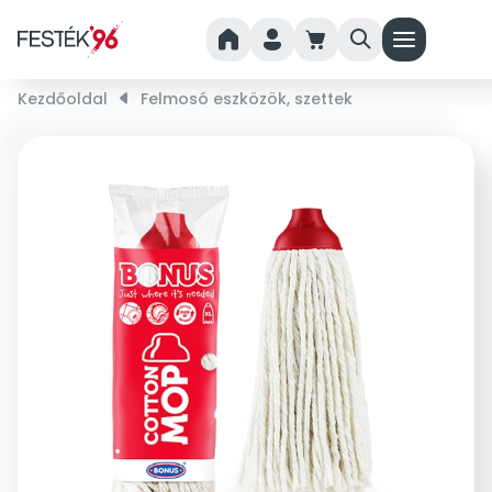
home
person
cart
search
menu
Kezdőoldal
right_small
Felmosó eszközök, szettek