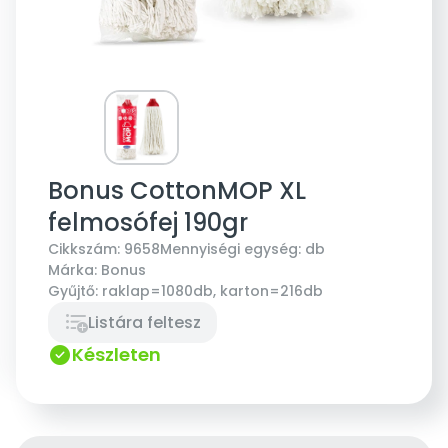
Bonus CottonMOP XL
felmosófej 190gr
Cikkszám:
9658
Mennyiségi egység:
db
Márka:
Bonus
Gyűjtő:
raklap=1080db, karton=216db
Listára feltesz
Készleten