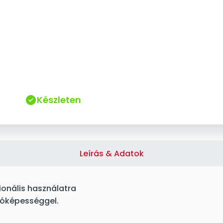
Készleten
Leírás & Adatok
onális használatra
ívóképességgel.