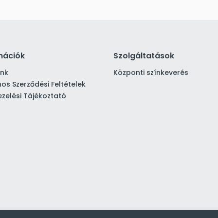
mációk
Szolgáltatások
ink
Központi színkeverés
nos Szerződési Feltételek
zelési Tájékoztató