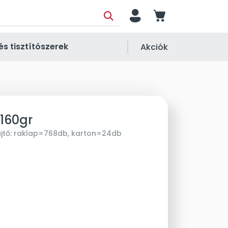
person
cart
és tisztítószerek
Akciók
160gr
jtő:
raklap=768db, karton=24db