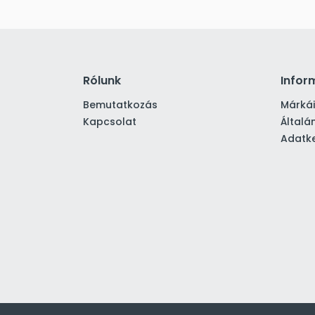
Rólunk
Infor
Bemutatkozás
Márká
Kapcsolat
Általá
Adatke