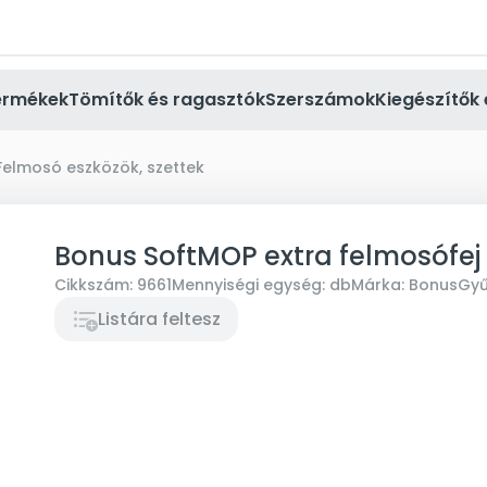
ermékek
Tömítők és ragasztók
Szerszámok
Kiegészítők 
Felmosó eszközök, szettek
Bonus SoftMOP extra felmosófej 
Cikkszám:
9661
Mennyiségi egység:
db
Márka:
Bonus
Gyű
Listára feltesz