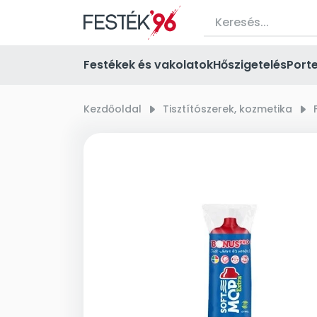
Festékek és vakolatok
Hőszigetelés
Port
Kezdőoldal
right_small
Tisztítószerek, kozmetika
right_small