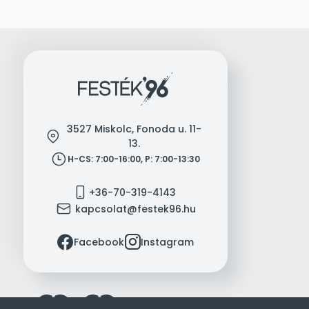
3527 Miskolc, Fonoda u. 11-
location
13.
clock
H-CS: 7:00-16:00, P: 7:00-13:30
mobile
+36-70-319-4143
mail
kapcsolat@festek96.hu
facebook
instagram
Facebook
Instagram