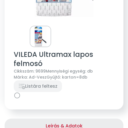
VILEDA Ultramax lapos
felmosó
Cikkszám:
9699
Mennyiségi egység:
db
Márka:
Ad-Vesz
Gyűjtő:
karton=8db
Listára feltesz
Leírás & Adatok