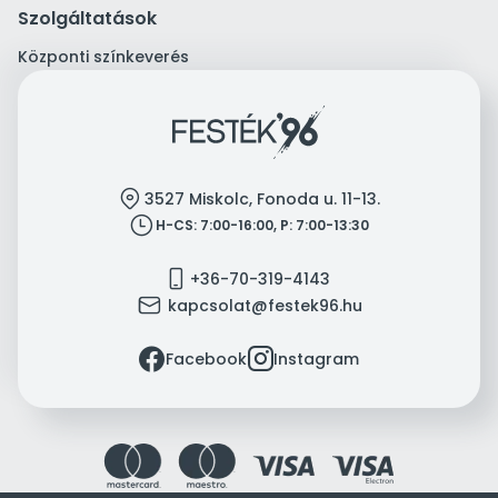
Szolgáltatások
Központi színkeverés
location
3527 Miskolc, Fonoda u. 11-13.
clock
H-CS: 7:00-16:00, P: 7:00-13:30
mobile
+36-70-319-4143
mail
kapcsolat@festek96.hu
facebook
instagram
Facebook
Instagram