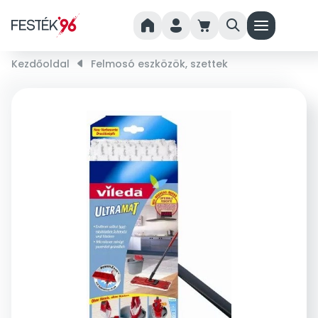
home
person
cart
search
menu
Kezdőoldal
right_small
Felmosó eszközök, szettek