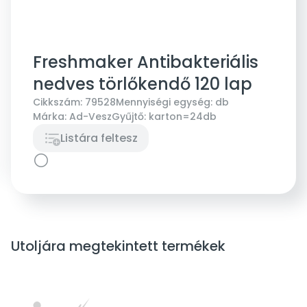
Freshmaker Antibakteriális
nedves törlőkendő 120 lap
Cikkszám:
79528
Mennyiségi egység:
db
Márka:
Ad-Vesz
Gyűjtő:
karton=24db
Listára feltesz
Utoljára megtekintett termékek