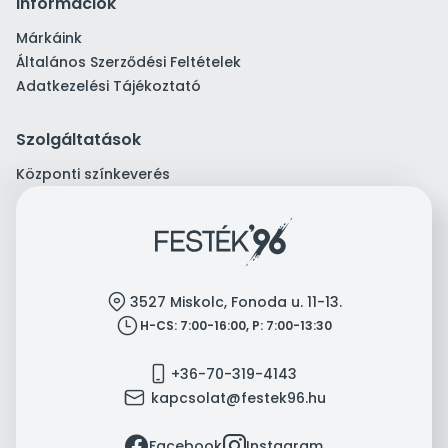
Információk
Márkáink
Általános Szerződési Feltételek
Adatkezelési Tájékoztató
Szolgáltatások
Központi színkeverés
location
3527 Miskolc, Fonoda u. 11-13.
clock
H-CS: 7:00-16:00, P: 7:00-13:30
mobile
+36-70-319-4143
mail
kapcsolat@festek96.hu
facebook
instagram
Facebook
Instagram