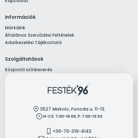
Kapcsolat
Információk
Márkáink
Általános Szerződési Feltételek
Adatkezelési Tájékoztató
Szolgáltatások
Központi színkeverés
location
3527 Miskolc, Fonoda u. 11-13.
clock
H-CS: 7:00-16:00, P: 7:00-13:30
mobile
+36-70-319-4143