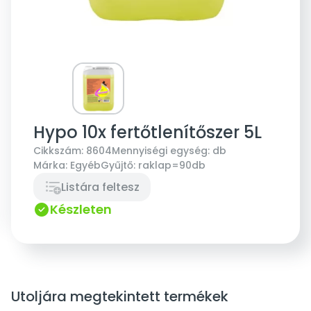
Hypo 10x fertőtlenítőszer 5L
Cikkszám:
8604
Mennyiségi egység:
db
Márka:
Egyéb
Gyűjtő:
raklap=90db
Listára feltesz
Készleten
Utoljára megtekintett termékek