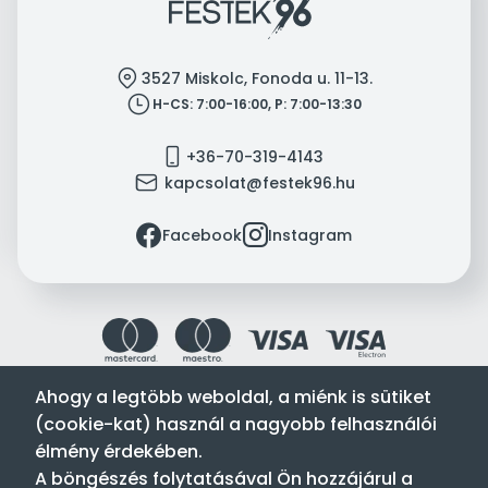
location
3527 Miskolc, Fonoda u. 11-13.
clock
H-CS: 7:00-16:00, P: 7:00-13:30
mobile
+36-70-319-4143
mail
kapcsolat@festek96.hu
facebook
instagram
Facebook
Instagram
Ahogy a legtöbb weboldal, a miénk is sütiket
(cookie-kat) használ a nagyobb felhasználói
Festék’96 Kft. © 1996-2024. Minden jog fenntartva.
élmény érdekében.
Tervezte és készítette:
Vision-Software, az Octopus 8 ERP
A böngészés folytatásával Ön hozzájárul a
forgalmazója
.