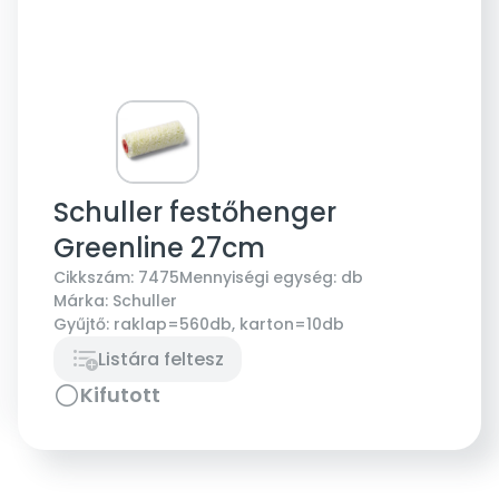
Schuller festőhenger
Greenline 27cm
Cikkszám:
7475
Mennyiségi egység:
db
Márka:
Schuller
Gyűjtő:
raklap=560db, karton=10db
Listára feltesz
Kifutott