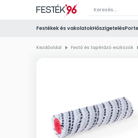
Festékek és vakolatok
Hőszigetelés
Port
Kezdőoldal
right_small
Festő és tapétázó eszközök
right