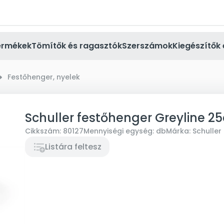
ermékek
Tömítők és ragasztók
Szerszámok
Kiegészítők 
_small
Festőhenger, nyelek
Schuller festőhenger Greyline 2
Cikkszám:
80127
Mennyiségi egység:
db
Márka:
Schuller
Listára feltesz