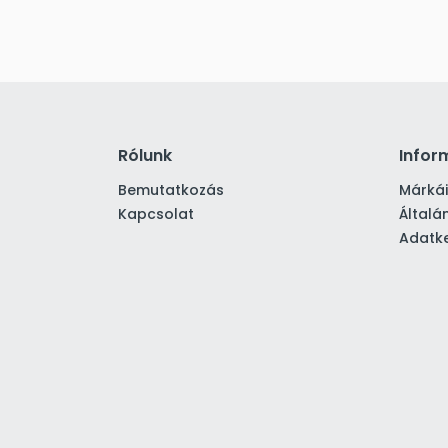
Rólunk
Infor
Bemutatkozás
Márká
Kapcsolat
Általá
Adatke