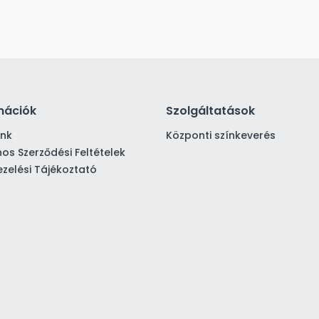
mációk
Szolgáltatások
ink
Központi színkeverés
nos Szerződési Feltételek
zelési Tájékoztató