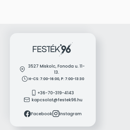
3527 Miskolc, Fonoda u. 11-
location
13.
clock
H-CS: 7:00-16:00, P: 7:00-13:30
mobile
+36-70-319-4143
mail
kapcsolat@festek96.hu
facebook
instagram
Facebook
Instagram