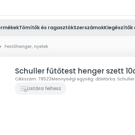
ermékek
Tömítők és ragasztók
Szerszámok
Kiegészítők 
_small
Festőhenger, nyelek
Schuller fűtőtest henger szett 1
Cikkszám:
78523
Mennyiségi egység:
db
Márka:
Schuller
Listára feltesz