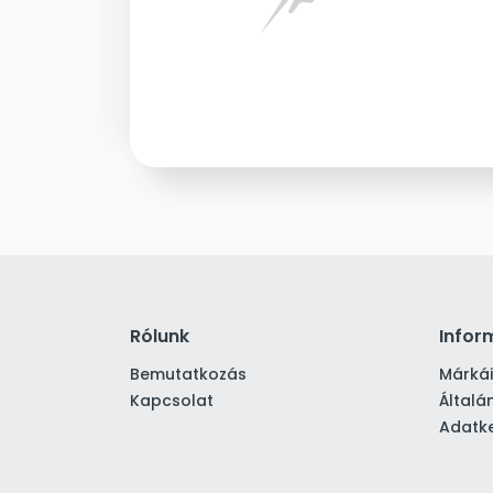
Rólunk
Infor
Bemutatkozás
Márká
Kapcsolat
Általá
Adatke