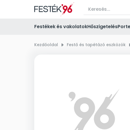
Festékek és vakolatok
Hőszigetelés
Port
Kezdőoldal
right_small
Festő és tapétázó eszközök
right