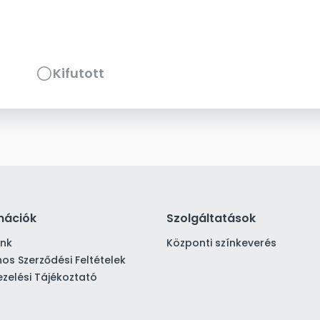
Kifutott
mációk
Szolgáltatások
ink
Központi színkeverés
nos Szerződési Feltételek
zelési Tájékoztató