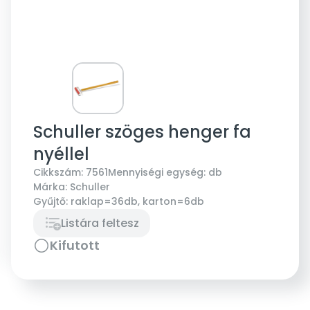
Schuller szöges henger fa
nyéllel
Cikkszám:
7561
Mennyiségi egység:
db
Márka:
Schuller
Gyűjtő:
raklap=36db, karton=6db
Listára feltesz
Kifutott