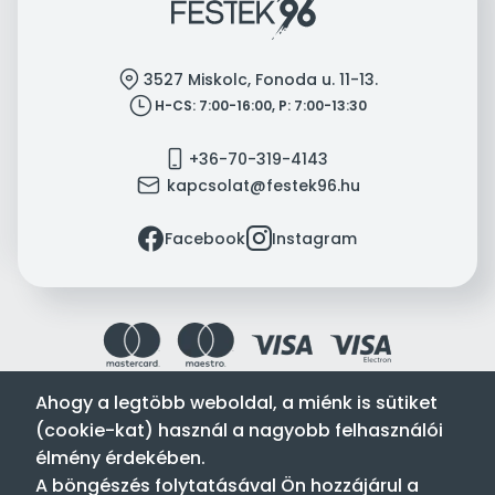
location
3527 Miskolc, Fonoda u. 11-13.
clock
H-CS: 7:00-16:00, P: 7:00-13:30
mobile
+36-70-319-4143
mail
kapcsolat@festek96.hu
facebook
instagram
Facebook
Instagram
Ahogy a legtöbb weboldal, a miénk is sütiket
(cookie-kat) használ a nagyobb felhasználói
Festék’96 Kft. © 1996-2024. Minden jog fenntartva.
élmény érdekében.
Tervezte és készítette:
Vision-Software, az Octopus 8 ERP
A böngészés folytatásával Ön hozzájárul a
forgalmazója
.