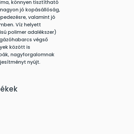
sima, könnyen tisztítható
, nagyon jó kopásállóság,
pedezésre, valamint jó
mben. Víz helyett
isú polimer adalékszer)
fugázóhabarcs végső
yek között is
bák, nagyforgalomnak
jesítményt nyújt.
mékek