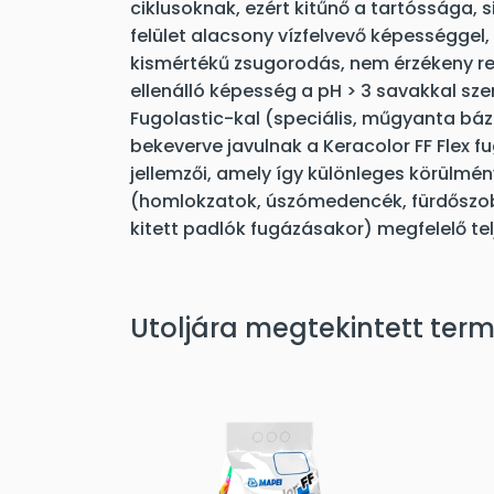
ciklusoknak, ezért kitűnő a tartóssága, 
felület alacsony vízfelvevő képességgel
kismértékű zsugorodás, nem érzékeny re
ellenálló képesség a pH > 3 savakkal sze
Fugolastic-kal (speciális, műgyanta báz
bekeverve javulnak a Keracolor FF Flex 
jellemzői, amely így különleges körülmén
(homlokzatok, úszómedencék, fürdőszo
kitett padlók fugázásakor) megfelelő tel
Utoljára megtekintett ter