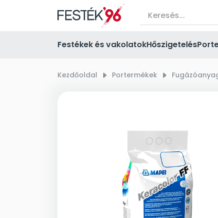
Festékek és vakolatok
Hőszigetelés
Port
Kezdőoldal
right_small
Portermékek
right_small
Fugázóanya