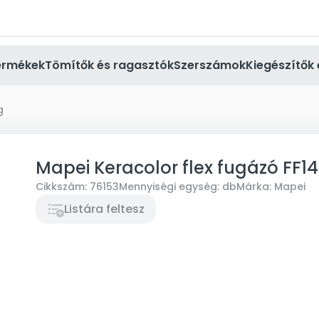
ermékek
Tömítők és ragasztók
Szerszámok
Kiegészítők 
g
Mapei Keracolor flex fugázó FF
Cikkszám:
76153
Mennyiségi egység:
db
Márka:
Mapei
Listára feltesz