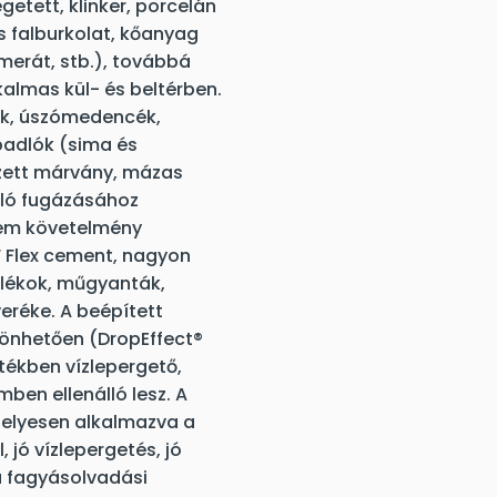
getett, klinker, porcelán
s falburkolat, kőanyag
merát, stb.), továbbá
almas kül- és beltérben.
pok, úszómedencék,
padlók (sima és
ezett márvány, mázas
dló fugázásához
nem követelmény
FF Flex cement, nagyon
lékok, műgyanták,
eréke. A beépített
zönhetően (DropEffect®
ékben vízlepergető,
ben ellenálló lesz. A
helyesen alkalmazva a
, jó vízlepergetés, jó
 a fagyásolvadási