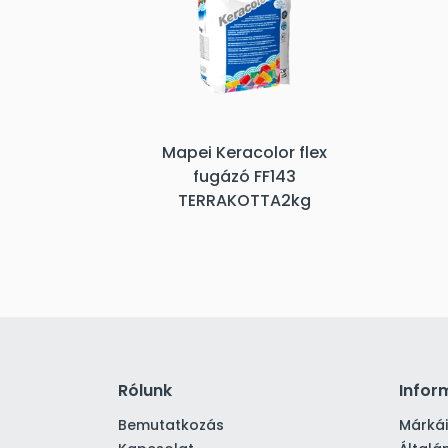
Mapei Keracolor flex
fugázó FF143
TERRAKOTTA2kg
Rólunk
Infor
Bemutatkozás
Márká