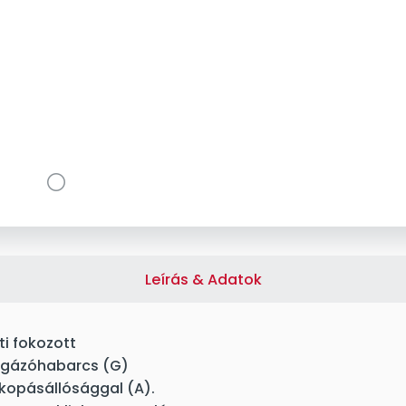
Leírás & Adatok
ti fokozott
ugázóhabarcs (G)
 kopásállósággal (A).