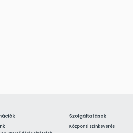
mációk
Szolgáltatások
ink
Központi színkeverés