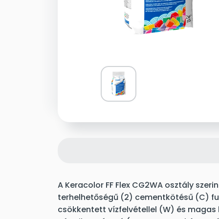
A Keracolor FF Flex CG2WA osztály szerin
terhelhetőségű (2) cementkötésű (C) f
csökkentett vízfelvétellel (W) és magas