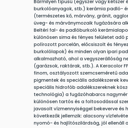
Bármilyen típusú (egyszer vagy kétszer é
burkolóanyagok, stb.) kerámia padló- é
(természetes kő, márvány, gránit, agglo
üveg- és márványmozaik fugázására alk
Beltéri fal- és padlóburkoló kerámiala
különösen sima és fényes felületet adó 
polírozott porcelán, előcsiszolt és fény
burkolólapok) és minden olyan ipari pa
alkalmazható, ahol a vegyszerállóság 
(garázsok, raktárak, stb.). A Keracolor 
finom, osztályozott szemcseméretű ada
pigmentek és speciális adalékszerek kev
speciális hidrofób adalékszereknek kös
technológia) a fugázóhabarcs nagymért
különösen tartós és a foltosodással szem
javasolt vízmennyiséggel bekeverve és 
következők jellemzik: alacsony vízfelvétel
nyomó- és hajlítószilárdság, jól ellenáll