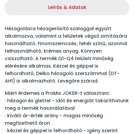
Leírás & Adatok
Hézagolásra hézagerősítő szalaggal együtt
alkalmazva, valamint a felületek végső simítására
használható. Finomszemcsés, fehér színű, azonnal
felhasználható, krémes anyag. Könnyen
csiszolható. A termék Q1-Q4 felületi minőség
elérésére alkalmas. Kézzel és géppel is
felhordható, Delko hézagoló szerszámmal (DT-
AH1) is alkalmazható. Levegőre szárad.
Miért érdemes a ProMix JOKER-t választani:
· hézagol és glettel - időt és energiát takaríthatunk
meg a termék használatával
· kiváló ár-érték arány - magas minőség
megfizethető áron
· kézzel és géppel is felhordható - igény szerint