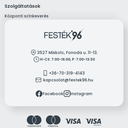
Szolgáltatások
Központi színkeverés
location
3527 Miskolc, Fonoda u. 11-13.
clock
H-CS: 7:00-16:00, P: 7:00-13:30
mobile
+36-70-319-4143
mail
kapcsolat@festek96.hu
facebook
instagram
Facebook
Instagram