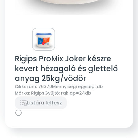
Rigips ProMix Joker készre
kevert hézagoló és glettelő
anyag 25kg/vödör
Cikkszám:
76370
Mennyiségi egység:
db
Márka:
Rigips
Gyűjtő:
raklap=24db
Listára feltesz