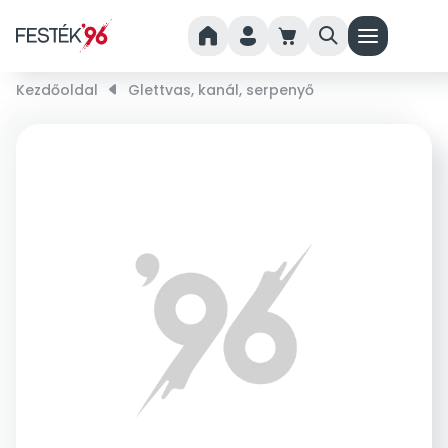
home
person
cart
search
menu
Kezdőoldal
right_small
Glettvas, kanál, serpenyő