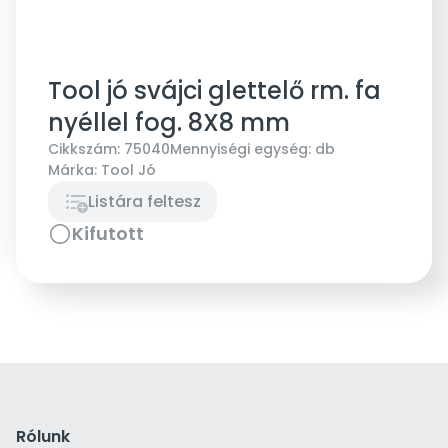
Tool jó svájci glettelő rm. fa
nyéllel fog. 8X8 mm
Cikkszám:
75040
Mennyiségi egység:
db
Márka:
Tool Jó
Listára feltesz
Kifutott
Rólunk