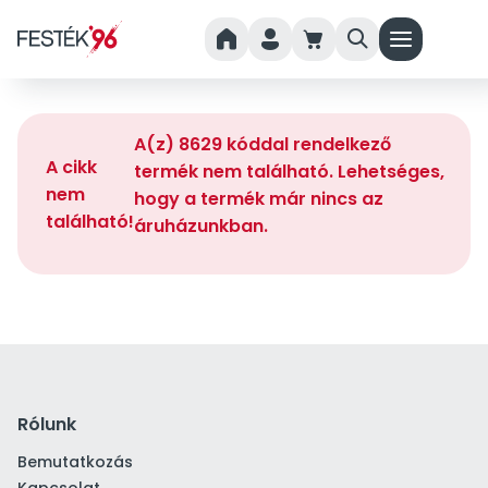
home
person
cart
search
menu
A(z) 8629 kóddal rendelkező
A cikk
termék nem található. Lehetséges,
nem
hogy a termék már nincs az
található!
áruházunkban.
Rólunk
Bemutatkozás