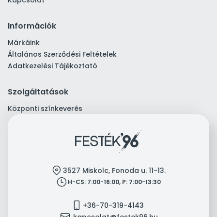
Kapcsolat
Információk
Márkáink
Általános Szerződési Feltételek
Adatkezelési Tájékoztató
Szolgáltatások
Központi színkeverés
location
3527 Miskolc, Fonoda u. 11-13.
clock
H-CS: 7:00-16:00, P: 7:00-13:30
mobile
+36-70-319-4143
mail
kapcsolat@festek96.hu