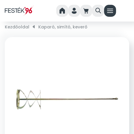
home
person
cart
search
menu
Kezdőoldal
right_small
Kaparó, simító, keverő