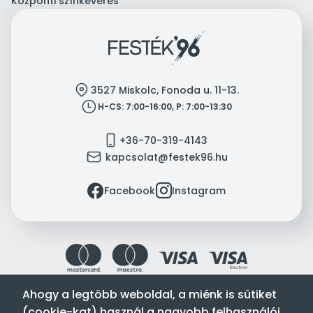
Központi színkeverés
location
3527 Miskolc, Fonoda u. 11-13.
clock
H-CS: 7:00-16:00, P: 7:00-13:30
mobile
+36-70-319-4143
mail
kapcsolat@festek96.hu
facebook
instagram
Facebook
Instagram
Ahogy a legtöbb weboldal, a miénk is sütiket
(cookie-kat) használ a nagyobb felhasználói