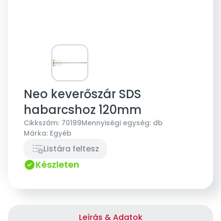
Neo keverőszár SDS
habarcshoz 120mm
Cikkszám:
70199
Mennyiségi egység:
db
Márka:
Egyéb
Listára feltesz
Készleten
Leírás & Adatok