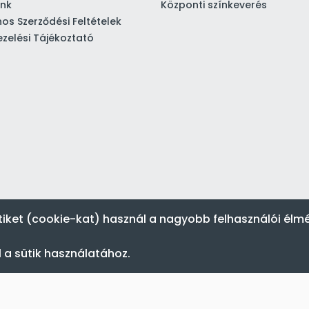
ink
Központi színkeverés
nos Szerződési Feltételek
zelési Tájékoztató
tiket (cookie-kat) használ a nagyobb felhasználói élm
 a sütik használatához.
Festék’96 Kft. © 1996-2024. Minden jog fenntartva.
Tervezte és készítette:
Vision-Software, az Octopus 8 ERP forgalmazója
.