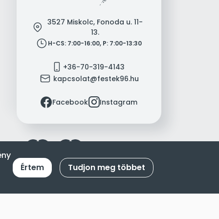
3527 Miskolc, Fonoda u. 11-
location
13.
clock
H-CS: 7:00-16:00, P: 7:00-13:30
mobile
+36-70-319-4143
mail
kapcsolat@festek96.hu
facebook
instagram
Facebook
Instagram
ény
Értem
Tudjon meg többet