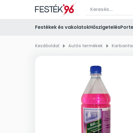
Festékek és vakolatok
Hőszigetelés
Port
Kezdőoldal
right_small
Autós termékek
right_small
Karbanta