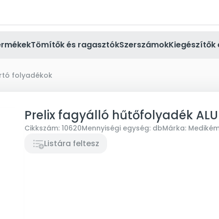
ermékek
Tömítők és ragasztók
Szerszámok
Kiegészítők 
rtó folyadékok
Prelix fagyálló hűtőfolyadék AL
Cikkszám:
10620
Mennyiségi egység:
db
Márka:
Medikém
Listára feltesz