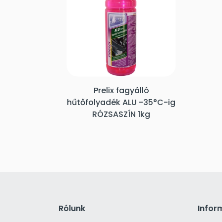
Prelix fagyálló
hűtőfolyadék ALU -35°C-ig
RÓZSASZÍN 1kg
Rólunk
Infor