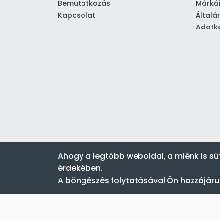
Bemutatkozás
Márká
Kapcsolat
Általá
Adatke
Ahogy a legtöbb weboldal, a miénk is sü
érdekében.
A böngészés folytatásával Ön hozzájárul