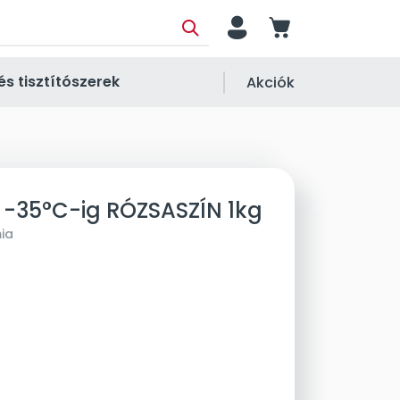
person
cart
és tisztítószerek
Akciók
U -35°C-ig RÓZSASZÍN 1kg
ia