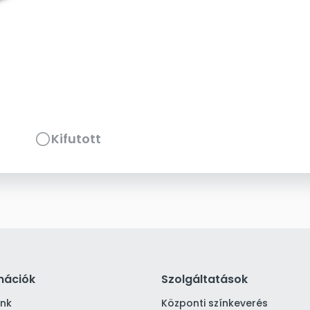
Kifutott
mációk
Szolgáltatások
ink
Központi színkeverés