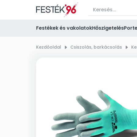
Festékek és vakolatok
Hőszigetelés
Port
Kezdőoldal
right_small
Csiszolás, barkácsolás
right_small
Ke