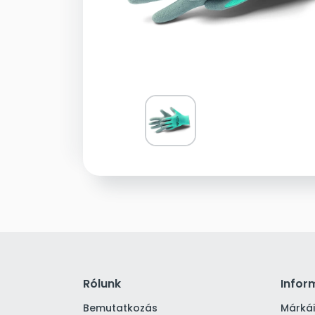
Rólunk
Infor
Bemutatkozás
Márká