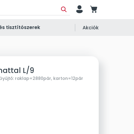
person
cart
és tisztítószerek
Akciók
nattal L/9
Gyűjtő:
raklap=2880pár, karton=12pár