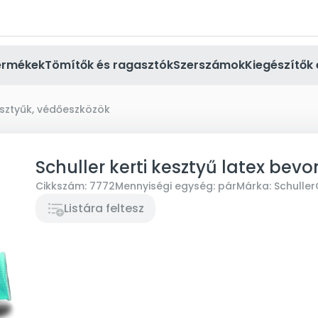
ermékek
Tömítők és ragasztók
Szerszámok
Kiegészítők 
sztyűk, védőeszközök
Schuller kerti kesztyű latex bevo
Cikkszám:
7772
Mennyiségi egység:
pár
Márka:
Schuller
Listára feltesz