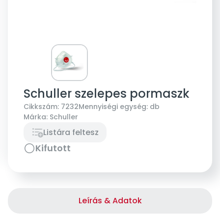
Schuller szelepes pormaszk
Cikkszám:
7232
Mennyiségi egység:
db
Márka:
Schuller
Listára feltesz
Kifutott
Leírás & Adatok