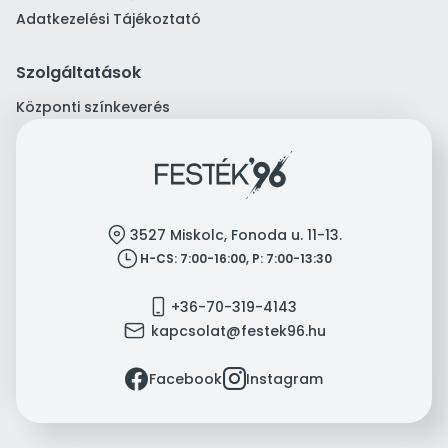
Adatkezelési Tájékoztató
Szolgáltatások
Központi színkeverés
location
3527 Miskolc, Fonoda u. 11-13.
clock
H-CS: 7:00-16:00, P: 7:00-13:30
mobile
+36-70-319-4143
mail
kapcsolat@festek96.hu
facebook
instagram
Facebook
Instagram