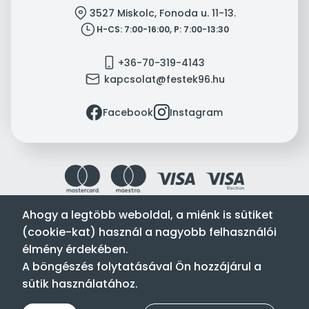
location
3527 Miskolc, Fonoda u. 11-13.
clock
H-CS: 7:00-16:00, P: 7:00-13:30
mobile
+36-70-319-4143
mail
kapcsolat@festek96.hu
facebook
instagram
Facebook
Instagram
Ahogy a legtöbb weboldal, a miénk is sütiket
(cookie-kat) használ a nagyobb felhasználói
Festék’96 Kft. © 1996-2024. Minden jog fenntartva.
élmény érdekében.
Tervezte és készítette:
Vision-Software, az Octopus 8 ERP
A böngészés folytatásával Ön hozzájárul a
forgalmazója
.
sütik használatához.