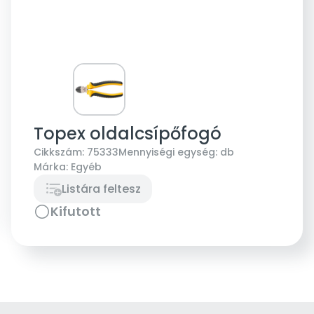
Topex oldalcsípőfogó
Cikkszám:
75333
Mennyiségi egység:
db
Márka:
Egyéb
Listára feltesz
Kifutott