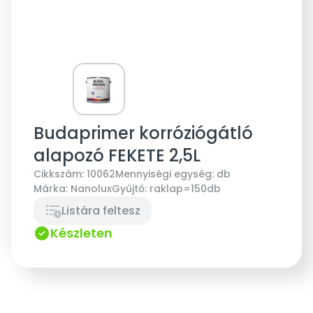
Budaprimer korróziógátló
alapozó FEKETE 2,5L
Cikkszám:
10062
Mennyiségi egység:
db
Márka:
Nanolux
Gyűjtő:
raklap=150db
Listára feltesz
Készleten