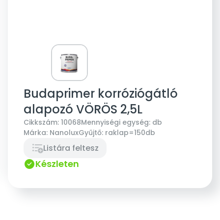
Budaprimer korróziógátló
alapozó VÖRÖS 2,5L
Cikkszám:
10068
Mennyiségi egység:
db
Márka:
Nanolux
Gyűjtő:
raklap=150db
Listára feltesz
Készleten