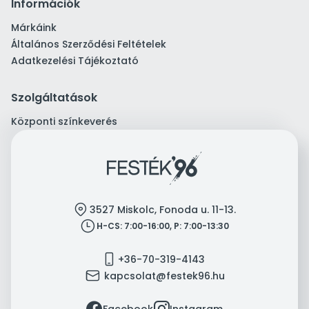
Információk
Márkáink
Általános Szerződési Feltételek
Adatkezelési Tájékoztató
Szolgáltatások
Központi színkeverés
location
3527 Miskolc, Fonoda u. 11-13.
clock
H-CS: 7:00-16:00, P: 7:00-13:30
mobile
+36-70-319-4143
mail
kapcsolat@festek96.hu
facebook
instagram
Facebook
Instagram