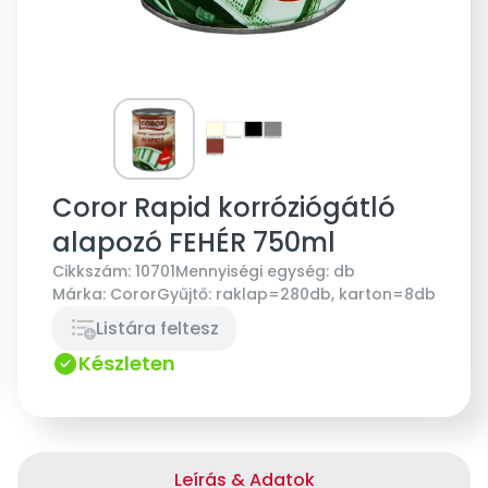
Coror Rapid korróziógátló
alapozó FEHÉR 750ml
Cikkszám:
10701
Mennyiségi egység:
db
Márka:
Coror
Gyűjtő:
raklap=280db, karton=8db
Listára feltesz
Készleten
Leírás & Adatok