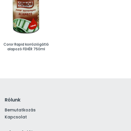
Coror Rapid korróziógátló
alapozó FEHÉR 750ml
Rólunk
Bemutatkozás
Kapcsolat