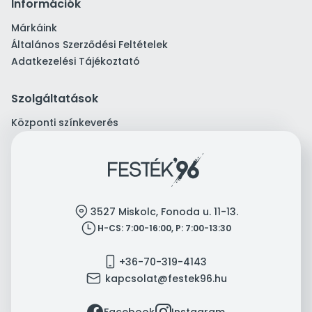
Információk
Márkáink
Általános Szerződési Feltételek
Adatkezelési Tájékoztató
Szolgáltatások
Központi színkeverés
location
3527 Miskolc, Fonoda u. 11-13.
clock
H-CS: 7:00-16:00, P: 7:00-13:30
mobile
+36-70-319-4143
mail
kapcsolat@festek96.hu
facebook
instagram
Facebook
Instagram