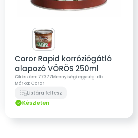
Coror Rapid korróziógátló
alapozó VÖRÖS 250ml
Cikkszám:
77377
Mennyiségi egység:
db
Márka:
Coror
Listára feltesz
Készleten