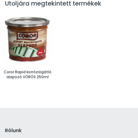
Utoljára megtekintett termékek
Coror Rapid korróziógátló
alapozó VÖRÖS 250ml
Rólunk