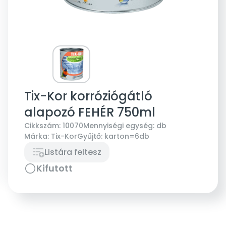
Tix-Kor korróziógátló
alapozó FEHÉR 750ml
Cikkszám:
10070
Mennyiségi egység:
db
Márka:
Tix-Kor
Gyűjtő:
karton=6db
Listára feltesz
Kifutott