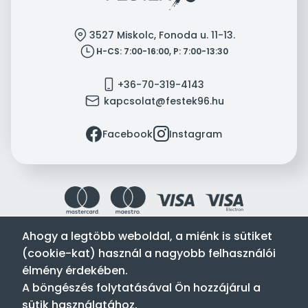
location
3527 Miskolc, Fonoda u. 11-13.
clock
H-CS: 7:00-16:00, P: 7:00-13:30
mobile
+36-70-319-4143
mail
kapcsolat@festek96.hu
facebook
instagram
Facebook
Instagram
Ahogy a legtöbb weboldal, a miénk is sütiket
(cookie-kat) használ a nagyobb felhasználói
Festék’96 Kft. © 1996-2024. Minden jog fenntartva.
élmény érdekében.
Tervezte és készítette:
Vision-Software, az Octopus 8 ERP
A böngészés folytatásával Ön hozzájárul a
forgalmazója
.
sütik használatához.