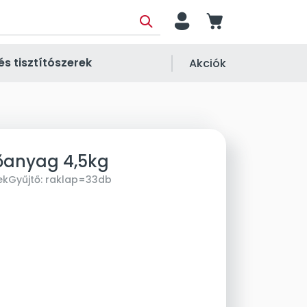
person
cart
és tisztítószerek
Akciók
őanyag 4,5kg
ek
Gyűjtő:
raklap=33db