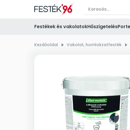
Festékek és vakolatok
Hőszigetelés
Port
Kezdőoldal
right_small
Vakolat, homlokzatfesték
right_small