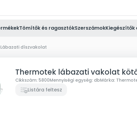
ermékek
Tömítők és ragasztók
Szerszámok
Kiegészítők 
Lábazati díszvakolat
Thermotek lábazati vakolat köt
Cikkszám:
5800
Mennyiségi egység:
db
Márka:
Thermot
Listára feltesz