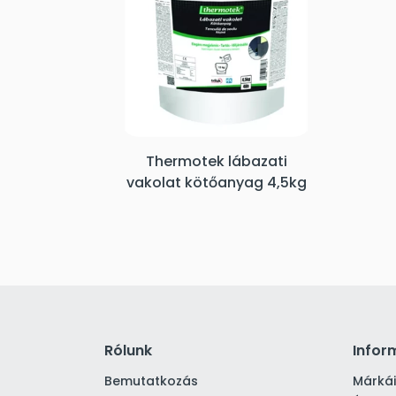
Thermotek lábazati
vakolat kötőanyag 4,5kg
Rólunk
Infor
Bemutatkozás
Márká