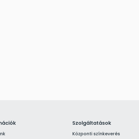
mációk
Szolgáltatások
ink
Központi színkeverés