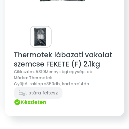
Thermotek lábazati vakolat
szemcse FEKETE (F) 2,1kg
Cikkszám:
5810
Mennyiségi egység:
db
Márka:
Thermotek
Gyűjtő:
raklap=350db, karton=14db
Listára feltesz
Készleten