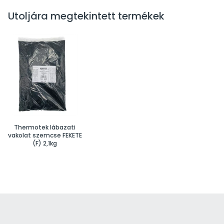
Utoljára megtekintett termékek
Thermotek lábazati
vakolat szemcse FEKETE
(F) 2,1kg