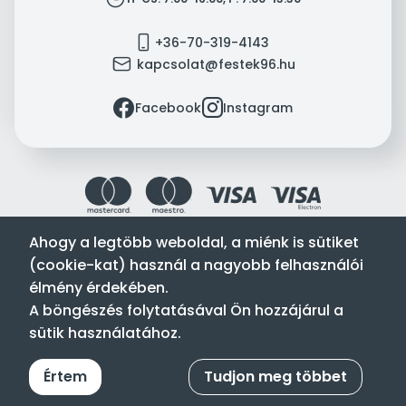
mobile
+36-70-319-4143
mail
kapcsolat@festek96.hu
facebook
instagram
Facebook
Instagram
Ahogy a legtöbb weboldal, a miénk is sütiket
(cookie-kat) használ a nagyobb felhasználói
Festék’96 Kft. © 1996-2024. Minden jog fenntartva.
élmény érdekében.
Tervezte és készítette:
Vision-Software, az Octopus 8 ERP
A böngészés folytatásával Ön hozzájárul a
forgalmazója
.
sütik használatához.
Értem
Tudjon meg többet