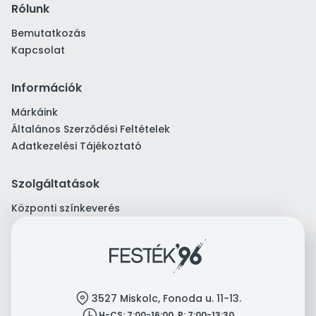
Rólunk
Bemutatkozás
Kapcsolat
Információk
Márkáink
Általános Szerződési Feltételek
Adatkezelési Tájékoztató
Szolgáltatások
Központi színkeverés
location
3527 Miskolc, Fonoda u. 11-13.
clock
H-CS: 7:00-16:00, P: 7:00-13:30