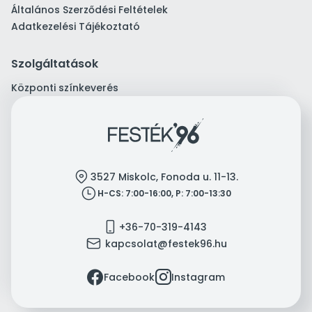
Általános Szerződési Feltételek
Adatkezelési Tájékoztató
Szolgáltatások
Központi színkeverés
location
3527 Miskolc, Fonoda u. 11-13.
clock
H-CS: 7:00-16:00, P: 7:00-13:30
mobile
+36-70-319-4143
mail
kapcsolat@festek96.hu
facebook
instagram
Facebook
Instagram