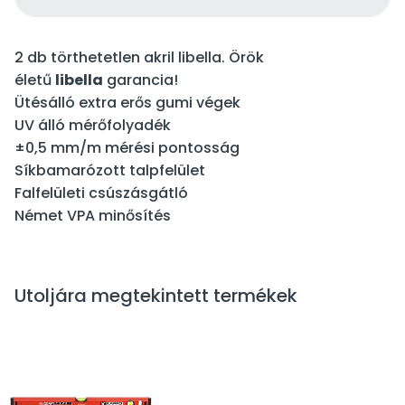
2 db törthetetlen akril libella. Örök
életű
libella
garancia!
Ütésálló extra erős gumi végek
UV álló mérőfolyadék
±0,5 mm/m mérési pontosság
Síkbamarózott talpfelület
Falfelületi csúszásgátló
Német VPA minősítés
Utoljára megtekintett termékek