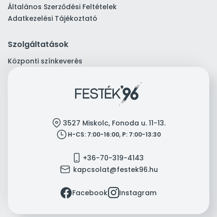
Általános Szerződési Feltételek
Adatkezelési Tájékoztató
Szolgáltatások
Központi színkeverés
location
3527 Miskolc, Fonoda u. 11-13.
clock
H-CS: 7:00-16:00, P: 7:00-13:30
mobile
+36-70-319-4143
mail
kapcsolat@festek96.hu
facebook
instagram
Facebook
Instagram