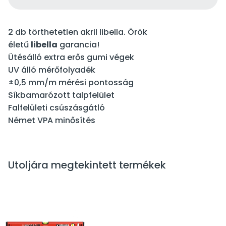
2 db törthetetlen akril libella. Örök
életű
libella
garancia!
Ütésálló extra erős gumi végek
UV álló mérőfolyadék
±0,5 mm/m mérési pontosság
Síkbamarózott talpfelület
Falfelületi csúszásgátló
Német VPA minősítés
Utoljára megtekintett termékek