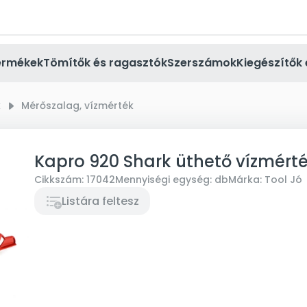
ermékek
Tömítők és ragasztók
Szerszámok
Kiegészítők 
k
right_small
Mérőszalag, vízmérték
Kapro 920 Shark üthető vízmért
Cikkszám:
17042
Mennyiségi egység:
db
Márka:
Tool Jó
Listára feltesz