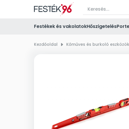
Festékek és vakolatok
Hőszigetelés
Port
Kezdőoldal
right_small
Kőműves és burkoló eszközö