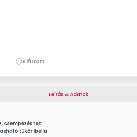
Kifutott
Leírás & Adatok
oz, csempézéshez
vasható tükörlibella