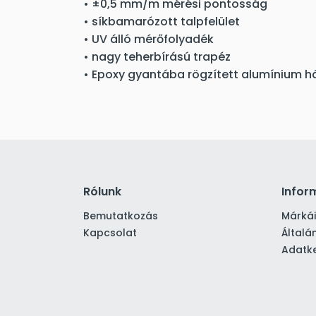
• ±0,5 mm/m mérési pontosság
• síkbamarózott talpfelület
• UV álló mérőfolyadék
• nagy teherbírású trapéz
• Epoxy gyantába rögzített alumínium há
Rólunk
Infor
Bemutatkozás
Márká
Kapcsolat
Általá
Adatke