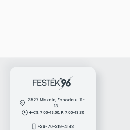
3527 Miskolc, Fonoda u. 11-
location
13.
clock
H-CS: 7:00-16:00, P: 7:00-13:30
mobile
+36-70-319-4143