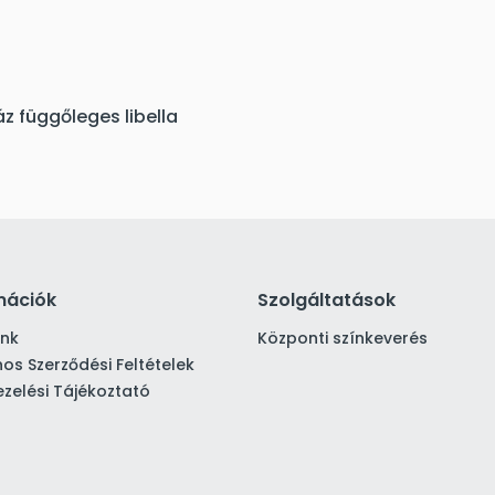
z függőleges libella
mációk
Szolgáltatások
ink
Központi színkeverés
nos Szerződési Feltételek
zelési Tájékoztató