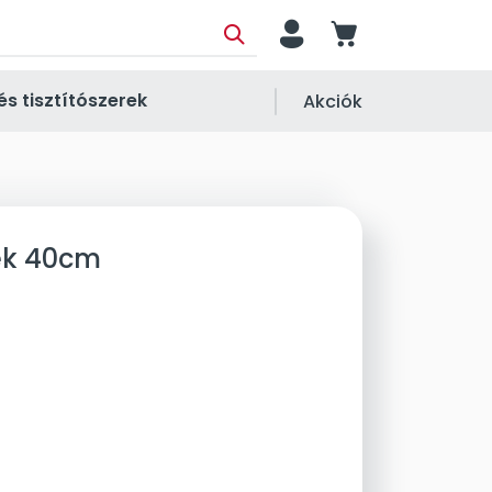
person
cart
és tisztítószerek
Akciók
ék 40cm