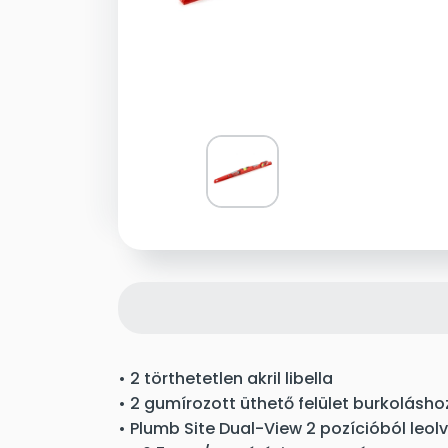
• 2 törthetetlen akril libella
• 2 gumírozott üthető felület burkolásh
• Plumb Site Dual-View 2 pozícióból leol