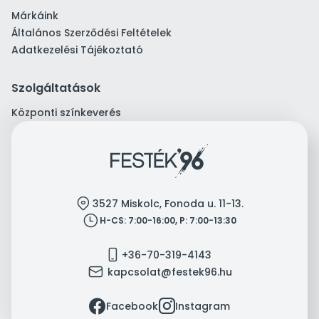
Márkáink
Általános Szerződési Feltételek
Adatkezelési Tájékoztató
Szolgáltatások
Központi színkeverés
location
3527 Miskolc, Fonoda u. 11-13.
clock
H-CS: 7:00-16:00, P: 7:00-13:30
mobile
+36-70-319-4143
mail
kapcsolat@festek96.hu
facebook
instagram
Facebook
Instagram