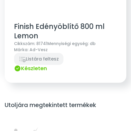
Finish Edényöblítő 800 ml
Lemon
Cikkszám:
81741
Mennyiségi egység:
db
Márka:
Ad-Vesz
Listára feltesz
Készleten
Utoljára megtekintett termékek