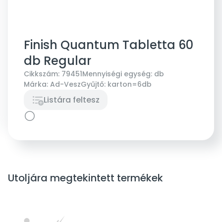
Finish Quantum Tabletta 60
db Regular
Cikkszám:
79451
Mennyiségi egység:
db
Márka:
Ad-Vesz
Gyűjtő:
karton=6db
Listára feltesz
Utoljára megtekintett termékek