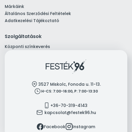
Márkáink
Általános Szerződési Feltételek
Adatkezelési Tájékoztató
Szolgáltatások
Központi színkeverés
location
3527 Miskolc, Fonoda u. 11-13.
clock
H-CS: 7:00-16:00, P: 7:00-13:30
mobile
+36-70-319-4143
mail
kapcsolat@festek96.hu
facebook
instagram
Facebook
Instagram