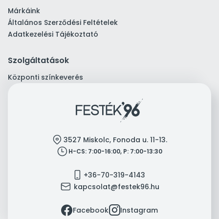
Márkáink
Általános Szerződési Feltételek
Adatkezelési Tájékoztató
Szolgáltatások
Központi színkeverés
location
3527 Miskolc, Fonoda u. 11-13.
clock
H-CS: 7:00-16:00, P: 7:00-13:30
mobile
+36-70-319-4143
mail
kapcsolat@festek96.hu
facebook
instagram
Facebook
Instagram