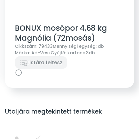
BONUX mosópor 4,68 kg
Magnólia (72mosás)
Cikkszám:
79433
Mennyiségi egység:
db
Márka:
Ad-Vesz
Gyűjtő:
karton=3db
Listára feltesz
Utoljára megtekintett termékek