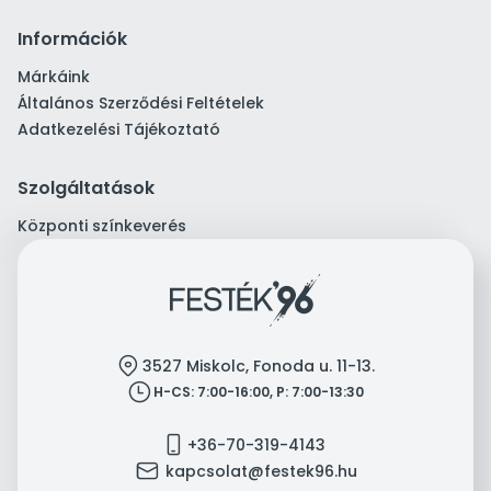
Információk
Márkáink
Általános Szerződési Feltételek
Adatkezelési Tájékoztató
Szolgáltatások
Központi színkeverés
location
3527 Miskolc, Fonoda u. 11-13.
clock
H-CS: 7:00-16:00, P: 7:00-13:30
mobile
+36-70-319-4143
mail
kapcsolat@festek96.hu