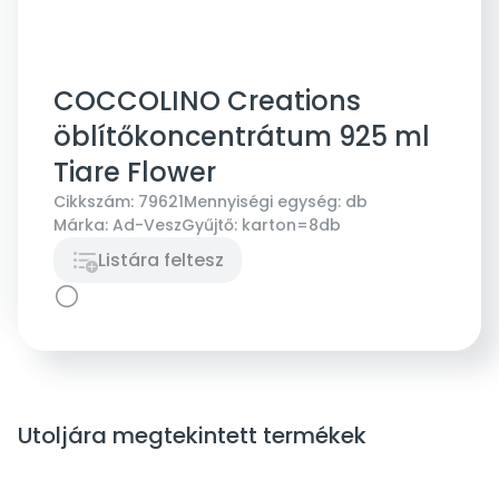
COCCOLINO Creations
öblítőkoncentrátum 925 ml
Tiare Flower
Cikkszám:
79621
Mennyiségi egység:
db
Márka:
Ad-Vesz
Gyűjtő:
karton=8db
Listára feltesz
Utoljára megtekintett termékek