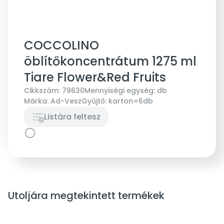
COCCOLINO
öblítőkoncentrátum 1275 ml
Tiare Flower&Red Fruits
Cikkszám:
79630
Mennyiségi egység:
db
Márka:
Ad-Vesz
Gyűjtő:
karton=6db
Listára feltesz
Utoljára megtekintett termékek