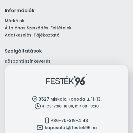
Információk
Márkáink
Általános Szerződési Feltételek
Adatkezelési Tájékoztató
Szolgáltatások
Központi színkeverés
location
3527 Miskolc, Fonoda u. 11-13.
clock
H-CS: 7:00-16:00, P: 7:00-13:30
mobile
+36-70-319-4143
mail
kapcsolat@festek96.hu