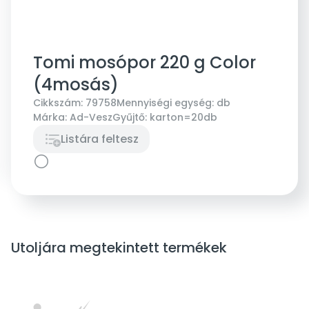
Tomi mosópor 220 g Color
(4mosás)
Cikkszám:
79758
Mennyiségi egység:
db
Márka:
Ad-Vesz
Gyűjtő:
karton=20db
Listára feltesz
Utoljára megtekintett termékek