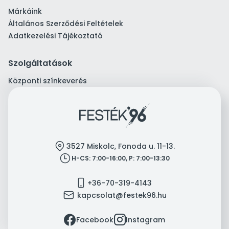
Márkáink
Általános Szerződési Feltételek
Adatkezelési Tájékoztató
Szolgáltatások
Központi színkeverés
location
3527 Miskolc, Fonoda u. 11-13.
clock
H-CS: 7:00-16:00, P: 7:00-13:30
mobile
+36-70-319-4143
mail
kapcsolat@festek96.hu
facebook
instagram
Facebook
Instagram