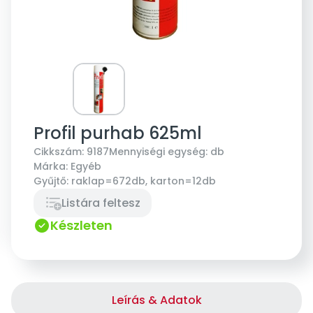
Profil purhab 625ml
Cikkszám:
9187
Mennyiségi egység:
db
Márka:
Egyéb
Gyűjtő:
raklap=672db, karton=12db
Listára feltesz
Készleten
Leírás & Adatok