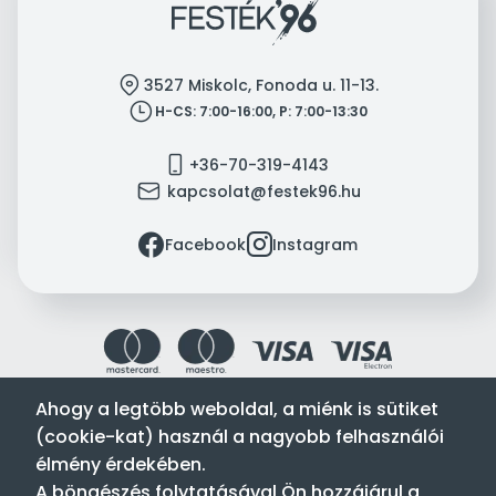
location
3527 Miskolc, Fonoda u. 11-13.
clock
H-CS: 7:00-16:00, P: 7:00-13:30
mobile
+36-70-319-4143
mail
kapcsolat@festek96.hu
facebook
instagram
Facebook
Instagram
Ahogy a legtöbb weboldal, a miénk is sütiket
(cookie-kat) használ a nagyobb felhasználói
Festék’96 Kft. © 1996-2024. Minden jog fenntartva.
élmény érdekében.
Tervezte és készítette:
Vision-Software, az Octopus 8 ERP
A böngészés folytatásával Ön hozzájárul a