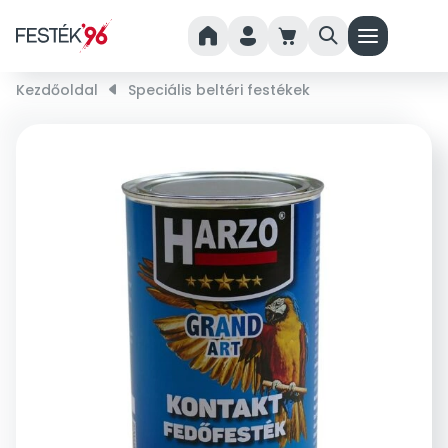
home
person
cart
search
menu
Kezdőoldal
right_small
Speciális beltéri festékek