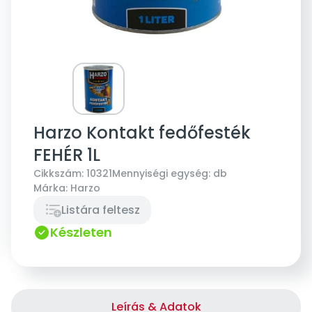
Harzo Kontakt fedőfesték
FEHÉR 1L
Cikkszám:
10321
Mennyiségi egység:
db
Márka:
Harzo
Listára feltesz
Készleten
Leírás & Adatok