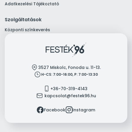
Adatkezelési Tájékoztató
Szolgáltatások
Központi színkeverés
location
3527 Miskolc, Fonoda u. 11-13.
clock
H-CS: 7:00-16:00, P: 7:00-13:30
mobile
+36-70-319-4143
mail
kapcsolat@festek96.hu
facebook
instagram
Facebook
Instagram