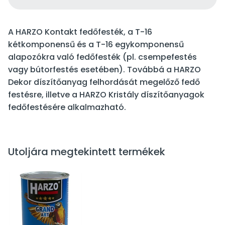
A HARZO Kontakt fedőfesték, a T-16
kétkomponensű és a T-16 egykomponensű
alapozókra való fedőfesték (pl. csempefestés
vagy bútorfestés esetében). Továbbá a HARZO
Dekor díszítőanyag felhordását megelőző fedő
festésre, illetve a HARZO Kristály díszítőanyagok
fedőfestésére alkalmazható.
Utoljára megtekintett termékek