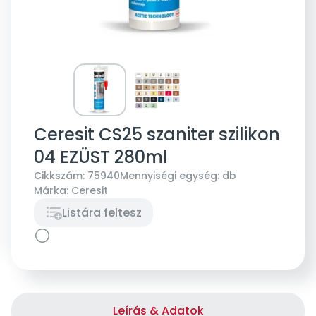
Ceresit CS25 szaniter szilikon
04 EZÜST 280ml
Cikkszám:
75940
Mennyiségi egység:
db
Márka:
Ceresit
Listára feltesz
Leírás & Adatok