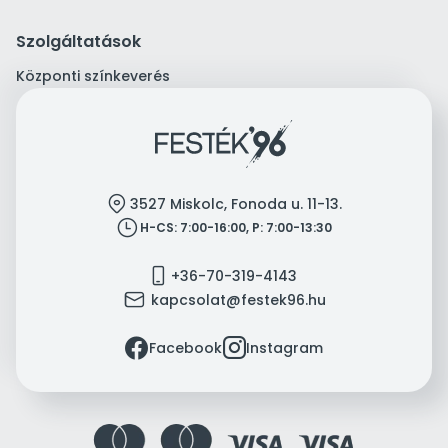
Szolgáltatások
Központi színkeverés
location
3527 Miskolc, Fonoda u. 11-13.
clock
H-CS: 7:00-16:00, P: 7:00-13:30
mobile
+36-70-319-4143
mail
kapcsolat@festek96.hu
facebook
instagram
Facebook
Instagram