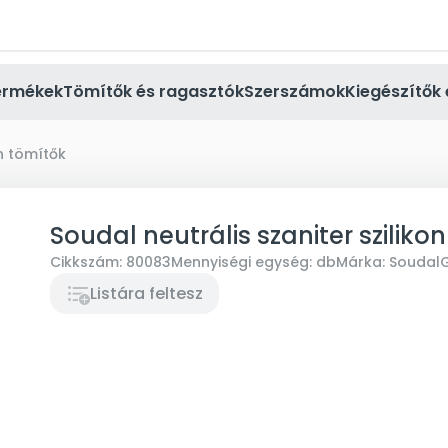
ermékek
Tömítők és ragasztók
Szerszámok
Kiegészítők 
on tömítők
Soudal neutrális szaniter szilik
Cikkszám:
80083
Mennyiségi egység:
db
Márka:
Soudal
G
Listára feltesz