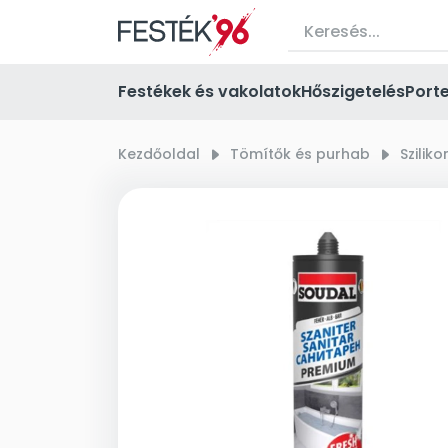
Festékek és vakolatok
Hőszigetelés
Port
Kezdőoldal
right_small
Tömítők és purhab
right_small
Szilik