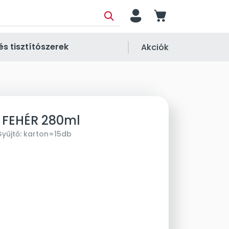
person
cart
és tisztítószerek
Akciók
on FEHÉR 280ml
yűjtő:
karton=15db