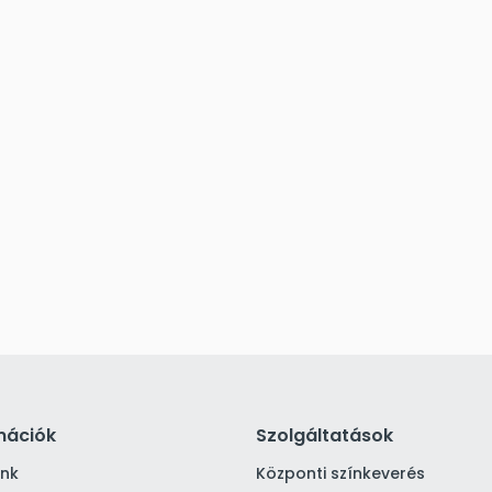
mációk
Szolgáltatások
ink
Központi színkeverés