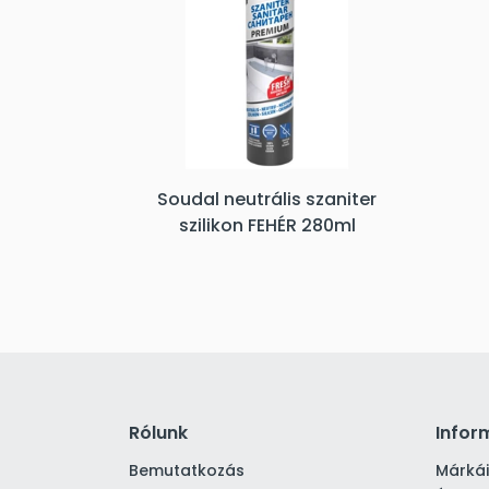
Soudal neutrális szaniter
szilikon FEHÉR 280ml
Rólunk
Infor
Bemutatkozás
Márká