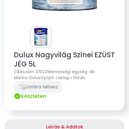
Dulux Nagyvilág Színei EZÜST
JÉG 5L
Cikkszám:
21023
Mennyiségi egység:
db
Márka:
Dulux
Gyűjtő:
raklap=100db
Listára feltesz
Készleten
Leírás & Adatok