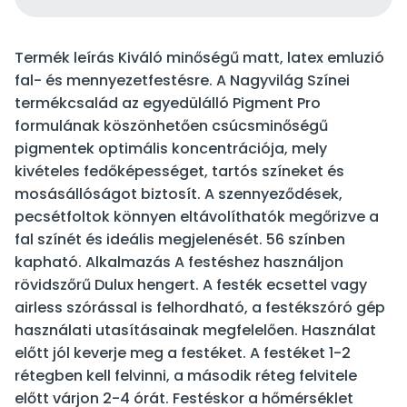
Termék leírás Kiváló minőségű matt, latex emluzió
fal- és mennyezetfestésre. A Nagyvilág Színei
termékcsalád az egyedülálló Pigment Pro
formulának köszönhetően csúcsminőségű
pigmentek optimális koncentrációja, mely
kivételes fedőképességet, tartós színeket és
mosásállóságot biztosít. A szennyeződések,
pecsétfoltok könnyen eltávolíthatók megőrizve a
fal színét és ideális megjelenését. 56 színben
kapható. Alkalmazás A festéshez használjon
rövidszőrű Dulux hengert. A festék ecsettel vagy
airless szórással is felhordható, a festékszóró gép
használati utasításainak megfelelően. Használat
előtt jól keverje meg a festéket. A festéket 1-2
rétegben kell felvinni, a második réteg felvitele
előtt várjon 2-4 órát. Festéskor a hőmérséklet