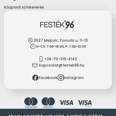
Központi színkeverés
location
3527 Miskolc, Fonoda u. 11-13.
clock
H-CS: 7:00-16:00, P: 7:00-13:30
mobile
+36-70-319-4143
mail
kapcsolat@festek96.hu
facebook
instagram
Facebook
Instagram