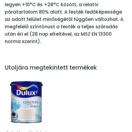
legyen +10°C és +28°C között, a relatív
páratartalom 80% alatt. A festék fedőképessége
az adott felület minőségétől függően változhat. A
megfelelő színtónust a festék a teljes száradás
után éri el (28 nap elteltével, az MSZ EN 13300
norma szerint).
Utoljára megtekintett termékek