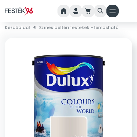
home
person
cart
search
menu
Kezdőoldal
right_small
Színes beltéri festékek - lemosható