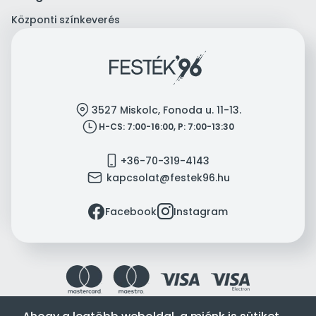
Központi színkeverés
location
3527 Miskolc, Fonoda u. 11-13.
clock
H-CS: 7:00-16:00, P: 7:00-13:30
mobile
+36-70-319-4143
mail
kapcsolat@festek96.hu
facebook
instagram
Facebook
Instagram