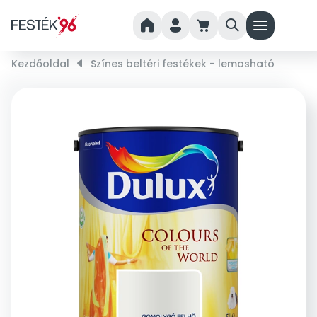
home
person
cart
search
menu
Kezdőoldal
right_small
Színes beltéri festékek - lemosható