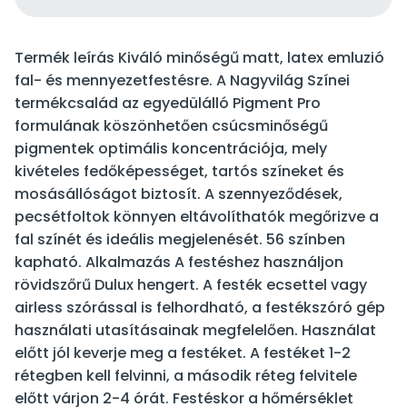
Termék leírás Kiváló minőségű matt, latex emluzió
fal- és mennyezetfestésre. A Nagyvilág Színei
termékcsalád az egyedülálló Pigment Pro
formulának köszönhetően csúcsminőségű
pigmentek optimális koncentrációja, mely
kivételes fedőképességet, tartós színeket és
mosásállóságot biztosít. A szennyeződések,
pecsétfoltok könnyen eltávolíthatók megőrizve a
fal színét és ideális megjelenését. 56 színben
kapható. Alkalmazás A festéshez használjon
rövidszőrű Dulux hengert. A festék ecsettel vagy
airless szórással is felhordható, a festékszóró gép
használati utasításainak megfelelően. Használat
előtt jól keverje meg a festéket. A festéket 1-2
rétegben kell felvinni, a második réteg felvitele
előtt várjon 2-4 órát. Festéskor a hőmérséklet