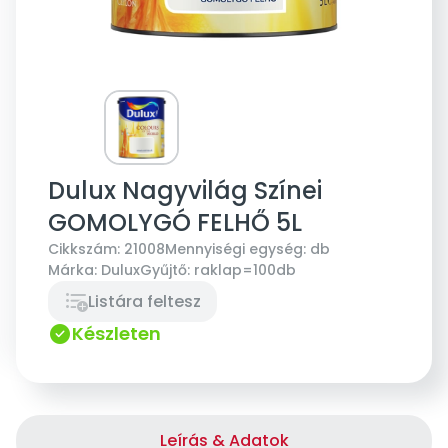
Dulux Nagyvilág Színei
GOMOLYGÓ FELHŐ 5L
Cikkszám:
21008
Mennyiségi egység:
db
Márka:
Dulux
Gyűjtő:
raklap=100db
Listára feltesz
Készleten
Leírás & Adatok