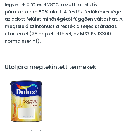
legyen +10°C és +28°C között, a relatív
páratartalom 80% alatt. A festék fedőképessége
az adott felület minőségétől függően változhat. A
megfelelő színtónust a festék a teljes száradás
után éri el (28 nap elteltével, az MSZ EN 13300
norma szerint).
Utoljára megtekintett termékek