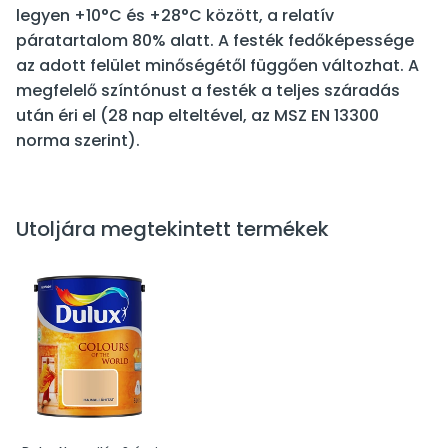
legyen +10°C és +28°C között, a relatív
páratartalom 80% alatt. A festék fedőképessége
az adott felület minőségétől függően változhat. A
megfelelő színtónust a festék a teljes száradás
után éri el (28 nap elteltével, az MSZ EN 13300
norma szerint).
Utoljára megtekintett termékek