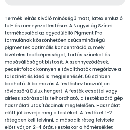
Termék leírás Kiváló minőségű matt, latex emluzió
fal- és mennyezetfestésre. A Nagyvilág Színei
termékcsalád az egyedülálló Pigment Pro
formulának köszönhetően csúcsminőségű
pigmentek optimális koncentrációja, mely
kivételes fedőképességet, tartós színeket és
mosásállóságot biztosít. A szennyeződések,
pecsétfoltok könnyen eltávolíthatók megőrizve a
fal színét és ideális megjelenését. 56 színben
kapható. Alkalmazás A festéshez használjon
rövidszőrű Dulux hengert. A festék ecsettel vagy
airless szórással is felhordható, a festékszóró gép
használati utasításainak megfelelően. Használat
előtt jól keverje meg a festéket. A festéket 1-2
rétegben kell felvinni, a második réteg felvitele
előtt várjon 2-4 órát. Festéskor a hőmérséklet