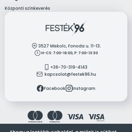
Központi színkeverés
location
3527 Miskolc, Fonoda u. 11-13.
clock
H-CS: 7:00-16:00, P: 7:00-13:30
mobile
+36-70-319-4143
mail
kapcsolat@festek96.hu
facebook
instagram
Facebook
Instagram