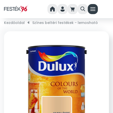
home
person
cart
search
menu
Kezdőoldal
right_small
Színes beltéri festékek - lemosható