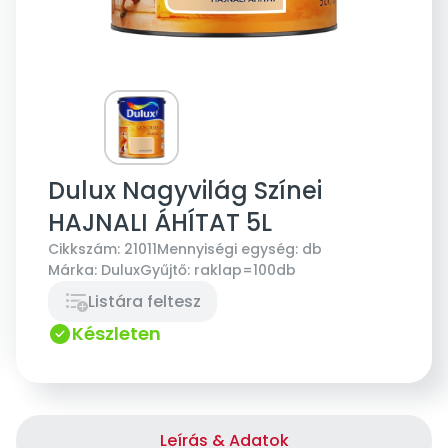
Dulux Nagyvilág Színei
HAJNALI ÁHÍTAT 5L
Cikkszám:
21011
Mennyiségi egység:
db
Márka:
Dulux
Gyűjtő:
raklap=100db
Listára feltesz
Készleten
Leírás & Adatok