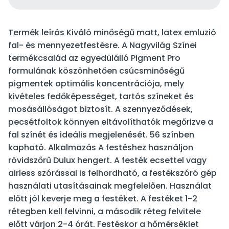
Termék leírás Kiváló minőségű matt, latex emluzió
fal- és mennyezetfestésre. A Nagyvilág Színei
termékcsalád az egyedülálló Pigment Pro
formulának köszönhetően csúcsminőségű
pigmentek optimális koncentrációja, mely
kivételes fedőképességet, tartós színeket és
mosásállóságot biztosít. A szennyeződések,
pecsétfoltok könnyen eltávolíthatók megőrizve a
fal színét és ideális megjelenését. 56 színben
kapható. Alkalmazás A festéshez használjon
rövidszőrű Dulux hengert. A festék ecsettel vagy
airless szórással is felhordható, a festékszóró gép
használati utasításainak megfelelően. Használat
előtt jól keverje meg a festéket. A festéket 1-2
rétegben kell felvinni, a második réteg felvitele
előtt várjon 2-4 órát. Festéskor a hőmérséklet