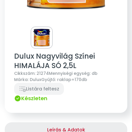
Dulux Nagyvilág Színei
HIMALÁJA SÓ 2,5L
Cikkszám:
21274
Mennyiségi egység:
db
Márka:
Dulux
Gyűjtő:
raklap=170db
Listára feltesz
Készleten
Leírás & Adatok