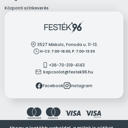
Központi színkeverés
location
3527 Miskolc, Fonoda u. 11-13.
clock
H-CS: 7:00-16:00, P: 7:00-13:30
mobile
+36-70-319-4143
mail
kapcsolat@festek96.hu
facebook
instagram
Facebook
Instagram