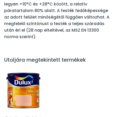
legyen +10°C és +28°C között, a relatív
páratartalom 80% alatt. A festék fedőképessége
az adott felület minőségétől függően változhat. A
megfelelő színtónust a festék a teljes száradás
után éri el (28 nap elteltével, az MSZ EN 13300
norma szerint).
Utoljára megtekintett termékek