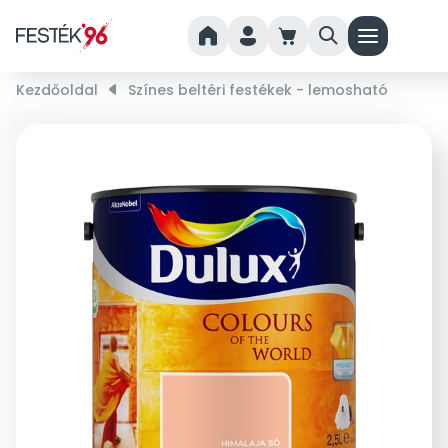
home
person
cart
search
menu
Kezdőoldal
right_small
Színes beltéri festékek - lemosható