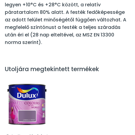
legyen +10°C és +28°C között, a relatív
páratartalom 80% alatt. A festék fedőképessége
az adott felület minőségétől függően változhat. A
megfelelő színtónust a festék a teljes száradás
után éri el (28 nap elteltével, az MSZ EN 13300
norma szerint).
Utoljára megtekintett termékek