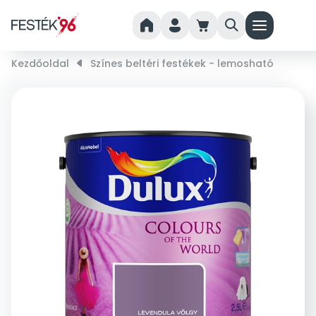
home
person
cart
search
menu
Kezdőoldal
right_small
Színes beltéri festékek - lemosható