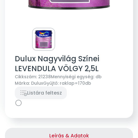
Dulux Nagyvilág Színei
LEVENDULA VÖLGY 2,5L
Cikkszám:
21238
Mennyiségi egység:
db
Márka:
Dulux
Gyűjtő:
raklap=170db
Listára feltesz
Leírás & Adatok