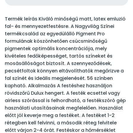
Termék leírás Kiváló minőségű matt, latex emluzió
fal- és mennyezetfestésre. A Nagyvilág Színei
termékcsalád az egyedülálló Pigment Pro
formulának köszönhetően csúcsminőségű
pigmentek optimális koncentrációja, mely
kivételes fedőképességet, tartós színeket és
mosásállóságot biztosít. A szennyeződések,
pecsétfoltok könnyen eltávolíthatók megőrizve a
fal színét és ideális megjelenését. 56 színben
kapható. Alkalmazás A festéshez használjon
rövidszőrű Dulux hengert. A festék ecsettel vagy
airless szórással is felhordható, a festékszóró gép
használati utasításainak megfelelően. Használat
előtt jól keverje meg a festéket. A festéket 1-2
rétegben kell felvinni, a második réteg felvitele
előtt várjon 2-4 órát. Festéskor a hőmérséklet