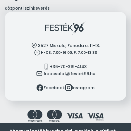
Központi színkeverés
location
3527 Miskolc, Fonoda u. 11-13.
clock
H-CS: 7:00-16:00, P: 7:00-13:30
mobile
+36-70-319-4143
mail
kapcsolat@festek96.hu
facebook
instagram
Facebook
Instagram