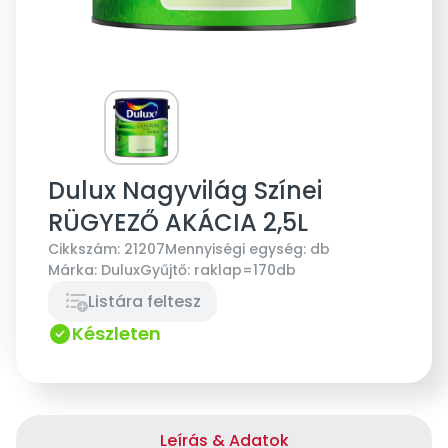
Dulux Nagyvilág Színei
RÜGYEZŐ AKÁCIA 2,5L
Cikkszám:
21207
Mennyiségi egység:
db
Márka:
Dulux
Gyűjtő:
raklap=170db
Listára feltesz
Készleten
Leírás & Adatok