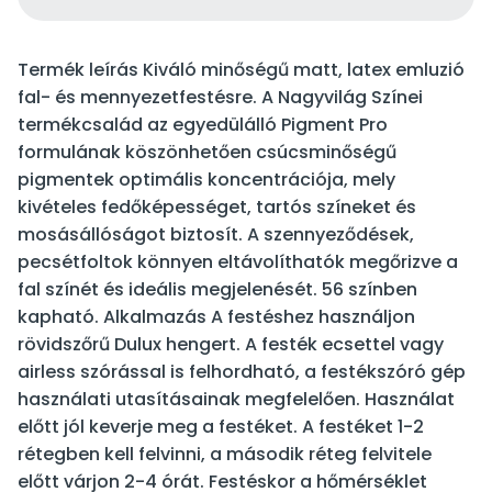
Termék leírás Kiváló minőségű matt, latex emluzió
fal- és mennyezetfestésre. A Nagyvilág Színei
termékcsalád az egyedülálló Pigment Pro
formulának köszönhetően csúcsminőségű
pigmentek optimális koncentrációja, mely
kivételes fedőképességet, tartós színeket és
mosásállóságot biztosít. A szennyeződések,
pecsétfoltok könnyen eltávolíthatók megőrizve a
fal színét és ideális megjelenését. 56 színben
kapható. Alkalmazás A festéshez használjon
rövidszőrű Dulux hengert. A festék ecsettel vagy
airless szórással is felhordható, a festékszóró gép
használati utasításainak megfelelően. Használat
előtt jól keverje meg a festéket. A festéket 1-2
rétegben kell felvinni, a második réteg felvitele
előtt várjon 2-4 órát. Festéskor a hőmérséklet