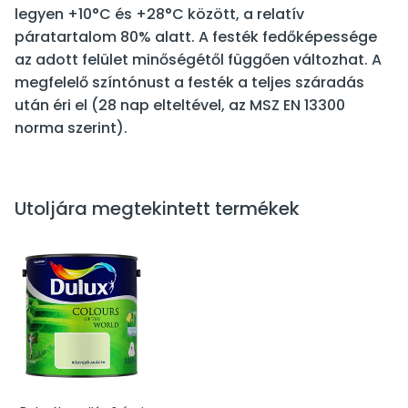
legyen +10°C és +28°C között, a relatív
páratartalom 80% alatt. A festék fedőképessége
az adott felület minőségétől függően változhat. A
megfelelő színtónust a festék a teljes száradás
után éri el (28 nap elteltével, az MSZ EN 13300
norma szerint).
Utoljára megtekintett termékek