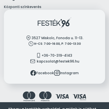
Központi színkeverés
location
3527 Miskolc, Fonoda u. 11-13.
clock
H-CS: 7:00-16:00, P: 7:00-13:30
mobile
+36-70-319-4143
mail
kapcsolat@festek96.hu
facebook
instagram
Facebook
Instagram