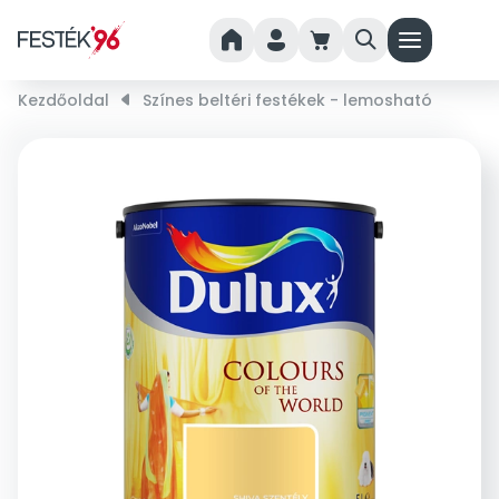
home
person
cart
search
menu
Kezdőoldal
right_small
Színes beltéri festékek - lemosható