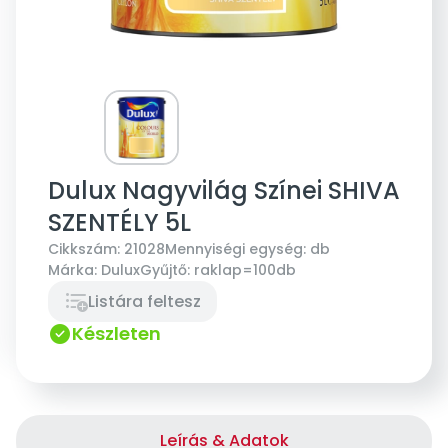
Dulux Nagyvilág Színei SHIVA
SZENTÉLY 5L
Cikkszám:
21028
Mennyiségi egység:
db
Márka:
Dulux
Gyűjtő:
raklap=100db
Listára feltesz
Készleten
Leírás & Adatok