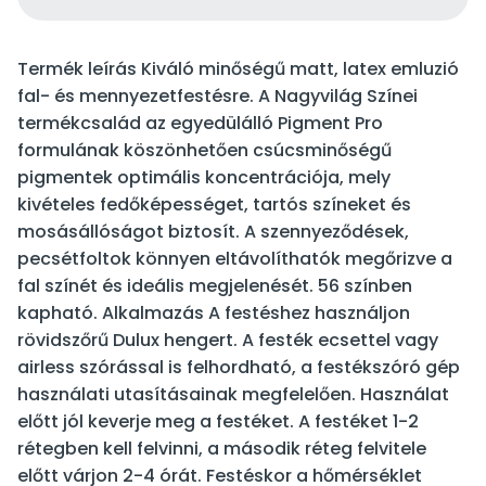
Termék leírás Kiváló minőségű matt, latex emluzió
fal- és mennyezetfestésre. A Nagyvilág Színei
termékcsalád az egyedülálló Pigment Pro
formulának köszönhetően csúcsminőségű
pigmentek optimális koncentrációja, mely
kivételes fedőképességet, tartós színeket és
mosásállóságot biztosít. A szennyeződések,
pecsétfoltok könnyen eltávolíthatók megőrizve a
fal színét és ideális megjelenését. 56 színben
kapható. Alkalmazás A festéshez használjon
rövidszőrű Dulux hengert. A festék ecsettel vagy
airless szórással is felhordható, a festékszóró gép
használati utasításainak megfelelően. Használat
előtt jól keverje meg a festéket. A festéket 1-2
rétegben kell felvinni, a második réteg felvitele
előtt várjon 2-4 órát. Festéskor a hőmérséklet