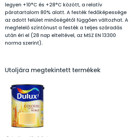
legyen +10°C és +28°C között, a relatív
páratartalom 80% alatt. A festék fedőképessége
az adott felület minőségétől függően változhat. A
megfelelő színtónust a festék a teljes száradás
után éri el (28 nap elteltével, az MSZ EN 13300
norma szerint).
Utoljára megtekintett termékek