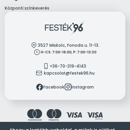
Központi színkeverés
location
3527 Miskolc, Fonoda u. 11-13.
clock
H-CS: 7:00-16:00, P: 7:00-13:30
mobile
+36-70-319-4143
mail
kapcsolat@festek96.hu
facebook
instagram
Facebook
Instagram