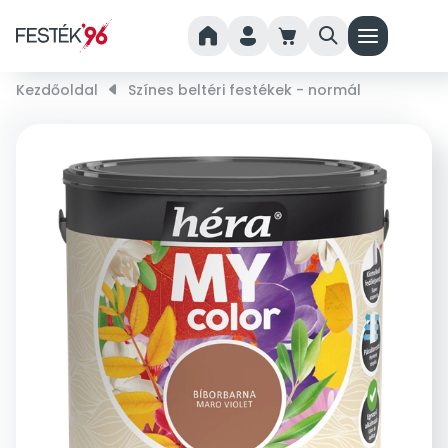
home
person
cart
search
menu
Kezdőoldal
right_small
Színes beltéri festékek - normál