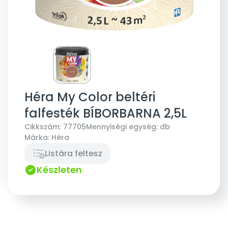
Héra My Color beltéri
falfesték BÍBORBARNA 2,5L
Cikkszám:
77705
Mennyiségi egység:
db
Márka:
Héra
Listára feltesz
Készleten