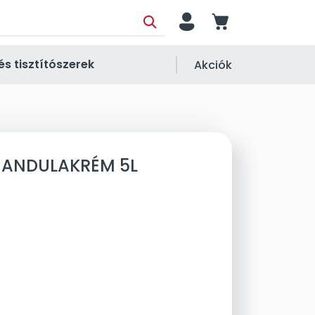
person
cart
és tisztítószerek
Akciók
k MANDULAKRÉM 5L