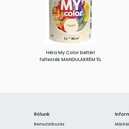
Héra My Color beltéri
falfesték MANDULAKRÉM 5L
Rólunk
Infor
Bemutatkozás
Márká