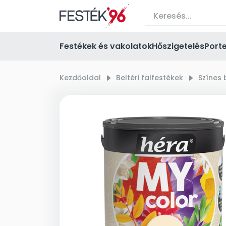
Festékek és vakolatok
Hőszigetelés
Port
Kezdőoldal
right_small
Beltéri falfestékek
right_small
Színes 