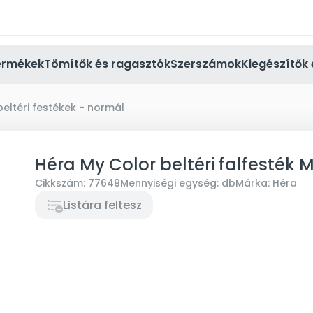
ermékek
Tömítők és ragasztók
Szerszámok
Kiegészítők 
beltéri festékek - normál
Héra My Color beltéri falfesté
Cikkszám:
77649
Mennyiségi egység:
db
Márka:
Héra
Listára feltesz