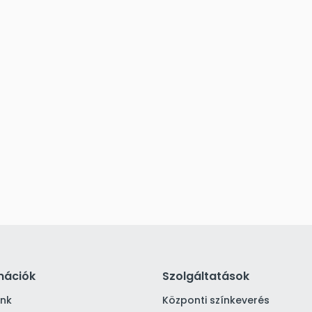
mációk
Szolgáltatások
ink
Központi színkeverés