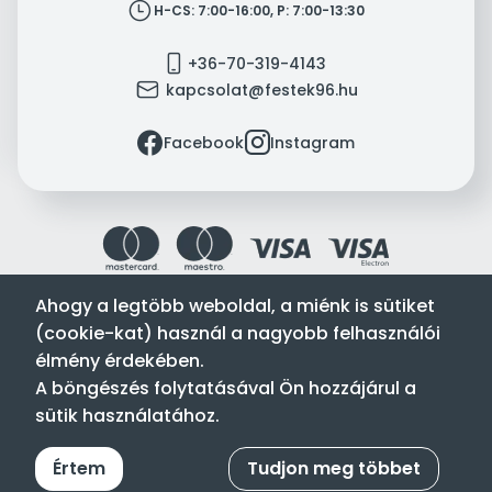
clock
H-CS: 7:00-16:00, P: 7:00-13:30
mobile
+36-70-319-4143
mail
kapcsolat@festek96.hu
facebook
instagram
Facebook
Instagram
Ahogy a legtöbb weboldal, a miénk is sütiket
(cookie-kat) használ a nagyobb felhasználói
Festék’96 Kft. © 1996-2024. Minden jog fenntartva.
élmény érdekében.
Tervezte és készítette:
Vision-Software, az Octopus 8 ERP
A böngészés folytatásával Ön hozzájárul a
forgalmazója
.
sütik használatához.
Értem
Tudjon meg többet