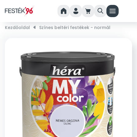
home
person
cart
search
menu
Kezdőoldal
right_small
Színes beltéri festékek - normál