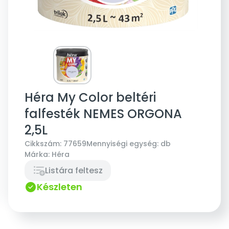
Héra My Color beltéri
falfesték NEMES ORGONA
2,5L
Cikkszám:
77659
Mennyiségi egység:
db
Márka:
Héra
Listára feltesz
Készleten